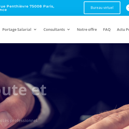
rue Penthièvre 75008 Paris,
Bureau virtuel
ance
Portage Salarial
Consultants
Notre offre
FAQ
Actu P
oute et
ccès professionnel.