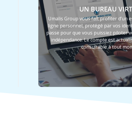
UN BUREAU VIR
Umalis Group vous fait profiter d’un 
ligne personnel, protégé par vos ident
passe pour que vous puissiez piloter vo
indépendance. Le compte est actuali
consultable à tout mo