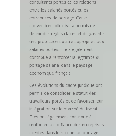
consultants portés et les relations
entre les salariés portés et les
entreprises de portage. Cette
convention collective a permis de
définir des règles claires et de garantir
une protection sociale appropriée aux
salariés portés. Elle a également
contribué à renforcer la légitimité du
portage salarial dans le paysage
économique français.
Ces évolutions du cadre juridique ont
permis de consolider le statut des
travailleurs portés et de favoriser leur
intégration sur le marché du travail.
Elles ont également contribué à
renforcer la confiance des entreprises
clientes dans le recours au portage