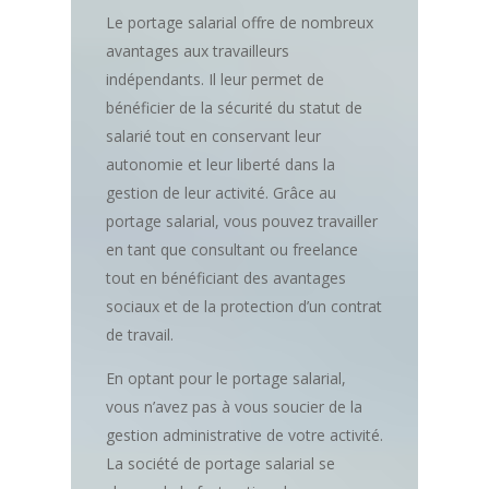
Le portage salarial offre de nombreux
avantages aux travailleurs
indépendants. Il leur permet de
bénéficier de la sécurité du statut de
salarié tout en conservant leur
autonomie et leur liberté dans la
gestion de leur activité. Grâce au
portage salarial, vous pouvez travailler
en tant que consultant ou freelance
tout en bénéficiant des avantages
sociaux et de la protection d’un contrat
de travail.
En optant pour le portage salarial,
vous n’avez pas à vous soucier de la
gestion administrative de votre activité.
La société de portage salarial se