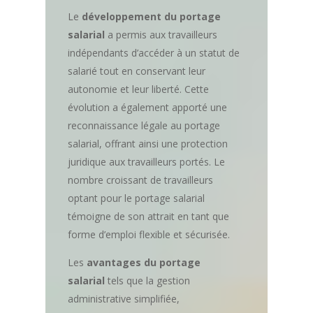
Le
développement du portage
salarial
a permis aux travailleurs
indépendants d’accéder à un statut de
salarié tout en conservant leur
autonomie et leur liberté. Cette
évolution a également apporté une
reconnaissance légale au portage
salarial, offrant ainsi une protection
juridique aux travailleurs portés. Le
nombre croissant de travailleurs
optant pour le portage salarial
témoigne de son attrait en tant que
forme d’emploi flexible et sécurisée.
Les
avantages du portage
salarial
tels que la gestion
administrative simplifiée,