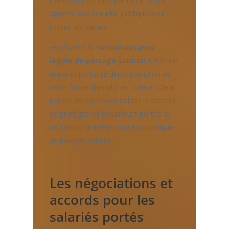
clairement définies par la loi, ce qui
apporte une sécurité juridique pour
toutes les parties.
En résumé, la
reconnaissance
légale du portage salarial
a été une
étape importante dans l’évolution de
cette forme d’emploi en France. Elle a
permis de professionnaliser le secteur,
de protéger les travailleurs portés et
de donner une légitimité économique
au portage salarial.
Les négociations et
accords pour les
salariés portés