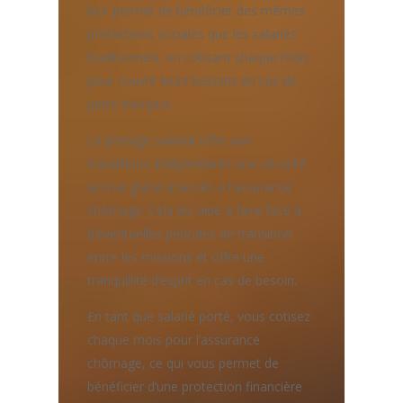
leur permet de bénéficier des mêmes
protections sociales que les salariés
traditionnels, en cotisant chaque mois
pour couvrir leurs besoins en cas de
perte d’emploi.
Le portage salarial offre aux
travailleurs indépendants une sécurité
accrue grâce à l’accès à l’assurance
chômage. Cela les aide à faire face à
d’éventuelles périodes de transition
entre les missions et offre une
tranquillité d’esprit en cas de besoin.
En tant que salarié porté, vous cotisez
chaque mois pour l’assurance
chômage, ce qui vous permet de
bénéficier d’une protection financière