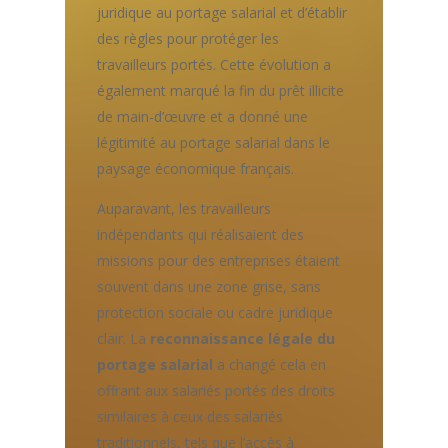
juridique au portage salarial et d’établir
des règles pour protéger les
travailleurs portés. Cette évolution a
également marqué la fin du prêt illicite
de main-d’œuvre et a donné une
légitimité au portage salarial dans le
paysage économique français.
Auparavant, les travailleurs
indépendants qui réalisaient des
missions pour des entreprises étaient
souvent dans une zone grise, sans
protection sociale ou cadre juridique
clair. La
reconnaissance légale du
portage salarial
a changé cela en
offrant aux salariés portés des droits
similaires à ceux des salariés
traditionnels, tels que l’accès à