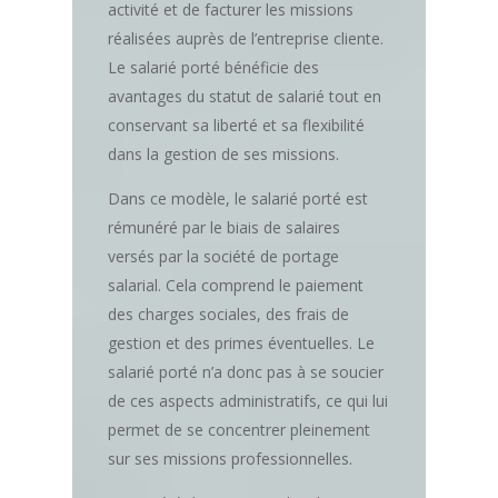
activité et de facturer les missions
réalisées auprès de l’entreprise cliente.
Le salarié porté bénéficie des
avantages du statut de salarié tout en
conservant sa liberté et sa flexibilité
dans la gestion de ses missions.
Dans ce modèle, le salarié porté est
rémunéré par le biais de salaires
versés par la société de portage
salarial. Cela comprend le paiement
des charges sociales, des frais de
gestion et des primes éventuelles. Le
salarié porté n’a donc pas à se soucier
de ces aspects administratifs, ce qui lui
permet de se concentrer pleinement
sur ses missions professionnelles.