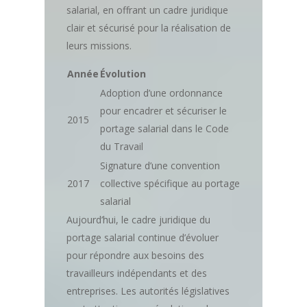
salarial, en offrant un cadre juridique
clair et sécurisé pour la réalisation de
leurs missions.
Année
Évolution
Adoption d’une ordonnance
pour encadrer et sécuriser le
2015
portage salarial dans le Code
du Travail
Signature d’une convention
2017
collective spécifique au portage
salarial
Aujourd’hui, le cadre juridique du
portage salarial continue d’évoluer
pour répondre aux besoins des
travailleurs indépendants et des
entreprises. Les autorités législatives