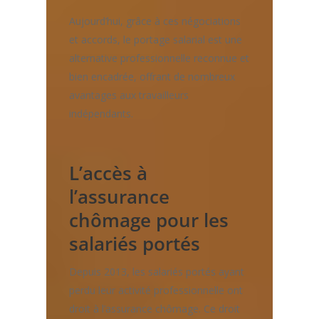
Aujourd’hui, grâce à ces négociations
et accords, le portage salarial est une
alternative professionnelle reconnue et
bien encadrée, offrant de nombreux
avantages aux travailleurs
indépendants.
L’accès à
l’assurance
chômage pour les
salariés portés
Depuis 2013, les salariés portés ayant
perdu leur activité professionnelle ont
droit à l’assurance chômage. Ce droit