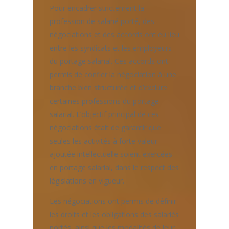
Pour encadrer strictement la
profession de salarié porté, des
négociations et des accords ont eu lieu
entre les syndicats et les employeurs
du portage salarial. Ces accords ont
permis de confier la négociation à une
branche bien structurée et d’exclure
certaines professions du portage
salarial. L’objectif principal de ces
négociations était de garantir que
seules les activités à forte valeur
ajoutée intellectuelle soient exercées
en portage salarial, dans le respect des
législations en vigueur.
Les négociations ont permis de définir
les droits et les obligations des salariés
portés, ainsi que les modalités de leur