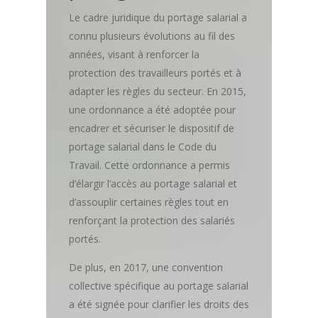
Le cadre juridique du portage salarial a
connu plusieurs évolutions au fil des
années, visant à renforcer la
protection des travailleurs portés et à
adapter les règles du secteur. En 2015,
une ordonnance a été adoptée pour
encadrer et sécuriser le dispositif de
portage salarial dans le Code du
Travail. Cette ordonnance a permis
d’élargir l’accès au portage salarial et
d’assouplir certaines règles tout en
renforçant la protection des salariés
portés.
De plus, en 2017, une convention
collective spécifique au portage salarial
a été signée pour clarifier les droits des