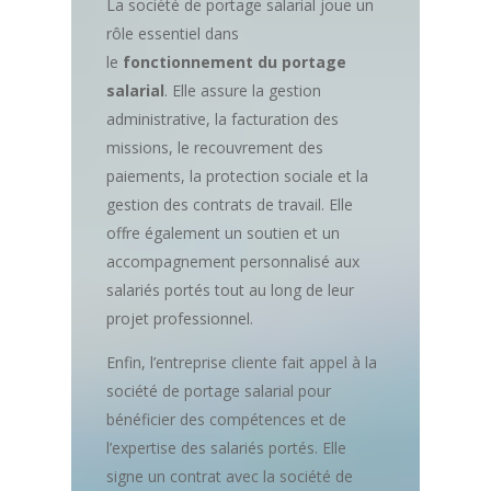
La société de portage salarial joue un
rôle essentiel dans
le
fonctionnement du portage
salarial
. Elle assure la gestion
administrative, la facturation des
missions, le recouvrement des
paiements, la protection sociale et la
gestion des contrats de travail. Elle
offre également un soutien et un
accompagnement personnalisé aux
salariés portés tout au long de leur
projet professionnel.
Enfin, l’entreprise cliente fait appel à la
société de portage salarial pour
bénéficier des compétences et de
l’expertise des salariés portés. Elle
signe un contrat avec la société de