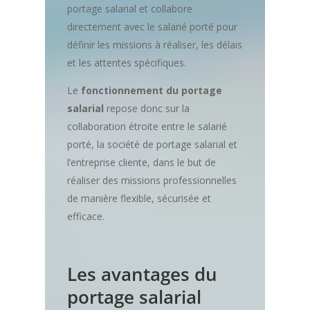
portage salarial et collabore
directement avec le salarié porté pour
définir les missions à réaliser, les délais
et les attentes spécifiques.
Le
fonctionnement du portage
salarial
repose donc sur la
collaboration étroite entre le salarié
porté, la société de portage salarial et
l’entreprise cliente, dans le but de
réaliser des missions professionnelles
de manière flexible, sécurisée et
efficace.
Les avantages du
portage salarial