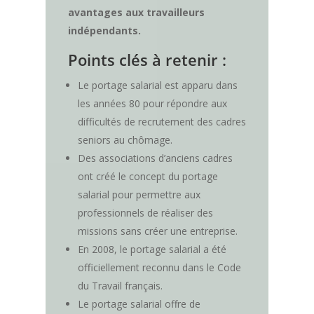
avantages aux travailleurs
indépendants.
Points clés à retenir :
Le portage salarial est apparu dans
les années 80 pour répondre aux
difficultés de recrutement des cadres
seniors au chômage.
Des associations d’anciens cadres
ont créé le concept du portage
salarial pour permettre aux
professionnels de réaliser des
missions sans créer une entreprise.
En 2008, le portage salarial a été
officiellement reconnu dans le Code
du Travail français.
Le portage salarial offre de