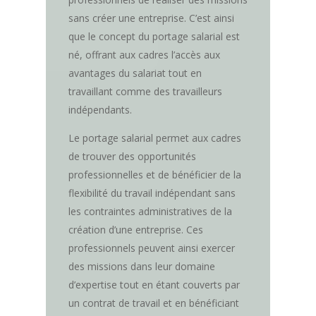
sans créer une entreprise. C’est ainsi
que le concept du portage salarial est
né, offrant aux cadres l’accès aux
avantages du salariat tout en
travaillant comme des travailleurs
indépendants.
Le portage salarial permet aux cadres
de trouver des opportunités
professionnelles et de bénéficier de la
flexibilité du travail indépendant sans
les contraintes administratives de la
création d’une entreprise. Ces
professionnels peuvent ainsi exercer
des missions dans leur domaine
d’expertise tout en étant couverts par
un contrat de travail et en bénéficiant