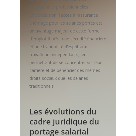
opportunités professionnelles
En conclusion, l’accès à l’assurance
chômage pour les salariés portés est
un avantage majeur de cette forme
d’emploi. Il offre une sécurité financière
et une tranquillité d’esprit aux
travailleurs indépendants, leur
permettant de se concentrer sur leur
carrière et de bénéficier des mêmes
droits sociaux que les salariés
traditionnels.
Les évolutions du
cadre juridique du
portage salarial