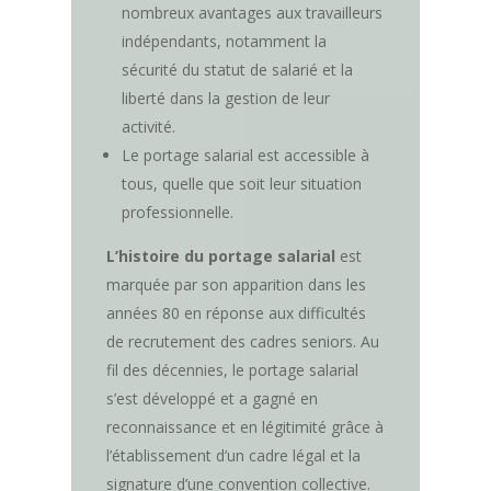
nombreux avantages aux travailleurs
indépendants, notamment la
sécurité du statut de salarié et la
liberté dans la gestion de leur
activité.
Le portage salarial est accessible à
tous, quelle que soit leur situation
professionnelle.
L’histoire du portage salarial
est
marquée par son apparition dans les
années 80 en réponse aux difficultés
de recrutement des cadres seniors. Au
fil des décennies, le portage salarial
s’est développé et a gagné en
reconnaissance et en légitimité grâce à
l’établissement d’un cadre légal et la
signature d’une convention collective.