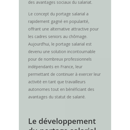
des avantages sociaux du salariat.
Le concept du portage salarial a
rapidement gagné en popularité,
offrant une alternative attractive pour
les cadres seniors au chômage.
Aujourd’hui, le portage salarial est
devenu une solution incontournable
pour de nombreux professionnels
indépendants en France, leur
permettant de continuer à exercer leur
activité en tant que travailleurs
autonomes tout en bénéficiant des
avantages du statut de salarié.
Le développement