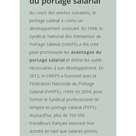
du portage salarial
Au cours des années suivantes, le
portage salarial a connu un
développement croissant. En 1998, le
Syndicat National des Entreprises de
Portage Salarial (SNEPS) a été créé
pour promouvoir les
avantages du
portage salarial
et définir les outils
nécessaires à son développement. En
2012, le SNEPS a fusionné avec la
Fédération Nationale du Portage
Salarial (FeNPS), créée en 2004, pour
former le Syndicat professionnel de
l’emploi en portage salarial (PEPS).
Aujourd’hui, plus de 100 000
travailleurs français exercent leur
activité en tant que salariés portés.