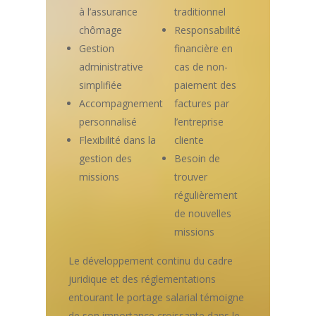
à l’assurance
traditionnel
chômage
Responsabilité
Gestion
financière en
administrative
cas de non-
simplifiée
paiement des
Accompagnement
factures par
personnalisé
l’entreprise
Flexibilité dans la
cliente
gestion des
Besoin de
missions
trouver
régulièrement
de nouvelles
missions
Le développement continu du cadre
juridique et des réglementations
entourant le portage salarial témoigne
de son importance croissante dans le