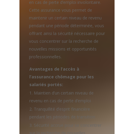
en cas de perte d’emploi involontaire.
Cette assurance vous permet de
maintenir un certain niveau de revenu
pendant une période déterminée, vous
offrant ainsi la sécurité nécessaire pour
vous concentrer sur la recherche de
nouvelles missions et opportunités
professionnelles.
Avantages de l’accès à
l’assurance chômage pour les
salariés portés:
1. Maintien d’un certain niveau de
revenu en cas de perte d’emploi
2. Tranquillité d’esprit financière
pendant les périodes de transition
3. Sécurité accrue pour se concentrer
sur la recherche de nouvelles