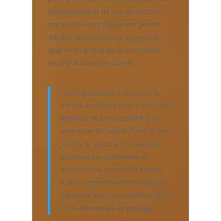
rémunération et de leur protection
sociale. Elles ont également permis
d’établir des règles pour prévenir les
abus et les pratiques illicites dans le
secteur du portage salarial.
Les négociations et les accords
ont été essentiels pour donner une
légitimité et une crédibilité à la
profession de salarié porté. Ils ont
permis de sécuriser le statut des
travailleurs indépendants et
d’assurer leur protection sociale,
tout en garantissant une relation
équilibrée entre les salariés portés
et les entreprises de portage.