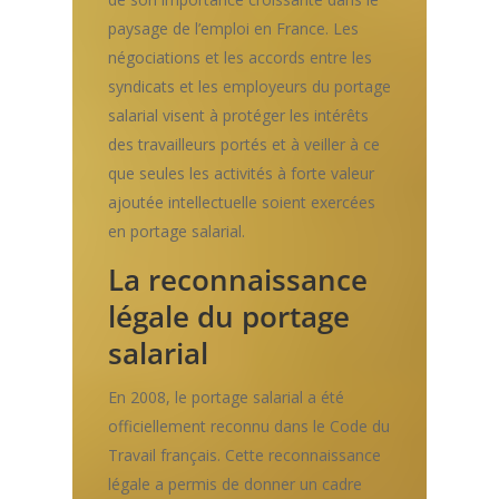
paysage de l’emploi en France. Les
négociations et les accords entre les
syndicats et les employeurs du portage
salarial visent à protéger les intérêts
des travailleurs portés et à veiller à ce
que seules les activités à forte valeur
ajoutée intellectuelle soient exercées
en portage salarial.
La reconnaissance
légale du portage
salarial
En 2008, le portage salarial a été
officiellement reconnu dans le Code du
Travail français. Cette reconnaissance
légale a permis de donner un cadre