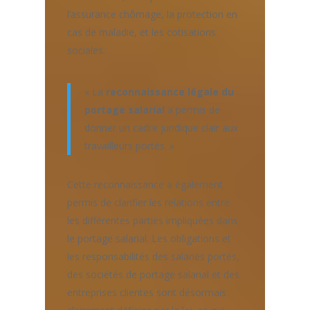
l’assurance chômage, la protection en
cas de maladie, et les cotisations
sociales.
« La
reconnaissance légale du
portage salarial
a permis de
donner un cadre juridique clair aux
travailleurs portés. »
Cette reconnaissance a également
permis de clarifier les relations entre
les différentes parties impliquées dans
le portage salarial. Les obligations et
les responsabilités des salariés portés,
des sociétés de portage salarial et des
entreprises clientes sont désormais